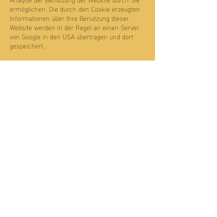
ermöglichen. Die durch den Cookie erzeugten
Informationen über Ihre Benutzung dieser
Website werden in der Regel an einen Server
von Google in den USA übertragen und dort
gespeichert.
Die Speicherung von Google-Analytics-Cookies
erfolgt auf Grundlage von Art. 6 Abs. 1 lit. f
DSGVO. Der Websitebetreiber hat ein
berechtigtes Interesse an der Analyse des
Nutzerverhaltens, um sowohl sein Webangebot
als auch seine Werbung zu optimieren.
IP Anonymisierung
Wir haben auf dieser Website die Funktion IP-
Anonymisierung aktiviert. Dadurch wird Ihre IP-
Adresse von Google innerhalb von
Mitgliedstaaten der Europäischen Union oder
in anderen Vertragsstaaten des Abkommens
über den Europäischen Wirtschaftsraum vor
der Übermittlung in die USA gekürzt. Nur in
Ausnahmefällen wird die volle IP-Adresse an
einen Server von Google in den USA